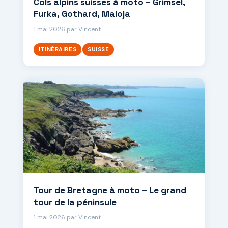
Cols alpins suisses à moto – Grimsel,
Furka, Gothard, Maloja
1 mai 2026
par
Vincent
,
ITINÉRAIRES
SUISSE
Tour de Bretagne à moto – Le grand
tour de la péninsule
1 mai 2026
par
Vincent